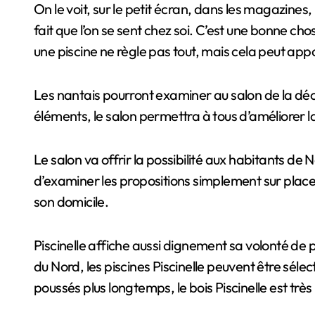
On le voit, sur le petit écran, dans les magazines, il faut dorénavant que son logis nous ressemble. On recherche une authenticité, une différence, un + qui
fait que l’on se sent chez soi. C’est une bonne c
une piscine ne règle pas tout, mais cela peut app
Les nantais pourront examiner au salon de la déco
éléments, le salon permettra à tous d’améliorer la 
Le salon va offrir la possibilité aux habitants de 
d’examiner les propositions simplement sur place
son domicile.
Piscinelle affiche aussi dignement sa volonté de p
du Nord, les piscines Piscinelle peuvent être sélec
poussés plus longtemps, le bois Piscinelle est très 