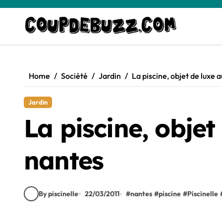
Skip
to
content
Home
Société
Jardin
La piscine, objet de luxe 
Jardin
La piscine, objet
nantes
By piscinelle
22/03/2011
#
nantes
#
piscine
#
Piscinelle