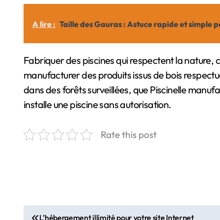
A lire :
Taille des Gauras : Astuce rapide et simple 
Fabriquer des piscines qui respectent la nature, 
manufacturer des produits issus de bois respectue
dans des forêts surveillées, que Piscinelle manufa
installe une piscine sans autorisation.
Rate this post
N
L’hébergement illimité pour votre site Internet