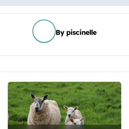
By
piscinelle