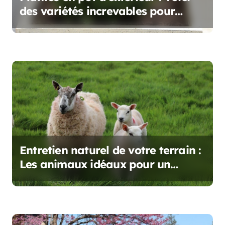
a
des variétés increvables pour
toutes les saisons
r
t
i
c
l
e
Entretien naturel de votre terrain :
Les animaux idéaux pour un
écopâturage réussi