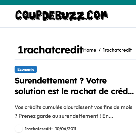
Skip
to
content
1rachatcredit
Home
1rachatcredit
Economie
Surendettement ? Votre
solution est le rachat de crédit
!
Vos crédits cumulés alourdissent vos fins de mois
? Prenez garde au surendettement ! En...
1rachatcredit
10/04/2011