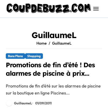
Skip
to
content
GuillaumeL
Home
GuillaumeL
Bons Plans
Shopping
Promotions de fin d’été ! Des
alarmes de piscine à prix
cassés sur Piscines du Monde
Promotions de fin d’été sur les alarmes de piscine
sur la boutique en ligne Piscines...
GuillaumeL
01/09/2011