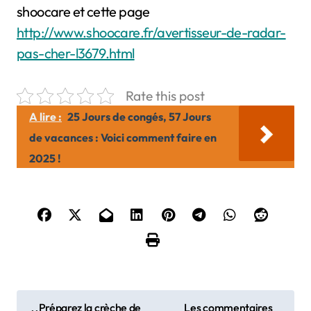
shoocare et cette page
http://www.shoocare.fr/avertisseur-de-radar-
pas-cher-l3679.html
Rate this post
A lire :
25 Jours de congés, 57 Jours
de vacances : Voici comment faire en
2025 !
N
Préparez la crèche de
Les commentaires