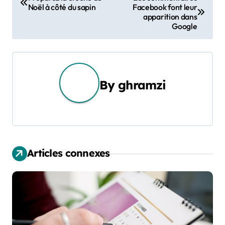
Noël à côté du sapin
Facebook font leur
a
apparition dans
Google
v
i
g
By
ghramzi
a
t
i
Articles connexes
o
n
d
e