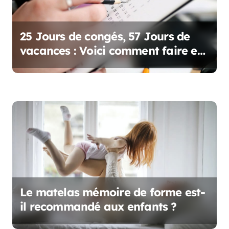
l
’
25 Jours de congés, 57 Jours de
vacances : Voici comment faire en
a
2025 !
r
t
i
c
l
e
Le matelas mémoire de forme est-
il recommandé aux enfants ?