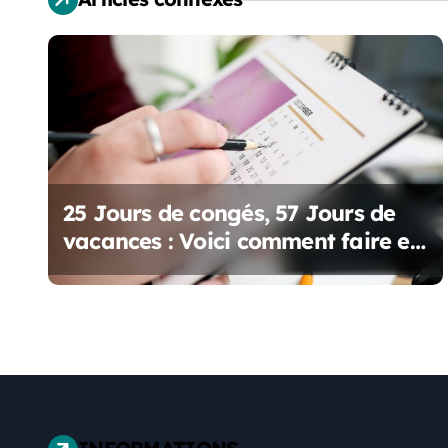
i
o
n
d
e
25 Jours de congés, 57 Jours de
l
vacances : Voici comment faire en
’
2025 !
a
r
t
i