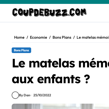
Skip
to
content
Home
Economie
Bons Plans
Le matelas mémoir
Bons Plans
Le matelas mémo
aux enfants ?
By Dan
25/10/2022