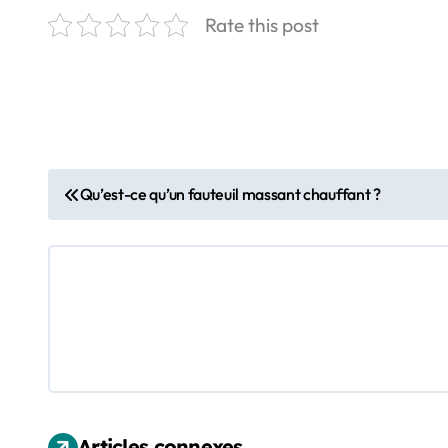
Rate this post
N
Qu’est-ce qu’un fauteuil massant chauffant ?
a
v
i
g
a
t
Articles connexes