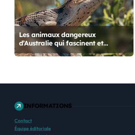
n
d
e
Les animaux dangereux
l
d’Australie qui fascinent et
’
effraient
a
r
t
i
INFORMATIONS
c
Contact
l
Équipe éditoriale