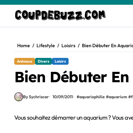
Skip
to
content
Home
Lifestyle
Loisirs
Bien Débuter En Aquario
Animaux
Divers
Loisirs
Bien Débuter En 
By Sychriscar
10/09/2011
#
aquariophilie
#
aquarium
#
Vous souhaitez démarrer un aquarium ? Vous ave