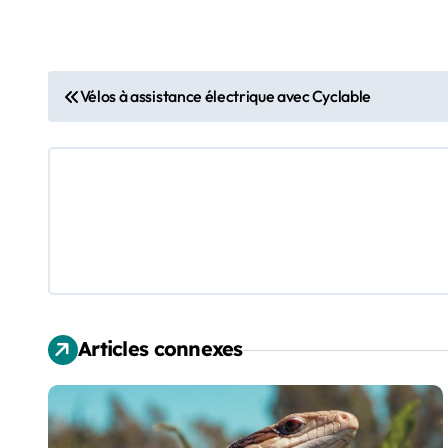
N
Vélos à assistance électrique avec Cyclable
a
v
i
g
a
t
Articles connexes
i
o