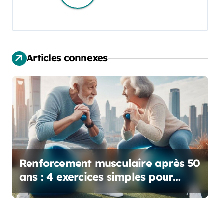
a
t
i
Articles connexes
o
n
d
e
l
Renforcement musculaire après 50
’
ans : 4 exercices simples pour
éliminer la graisse abdominale !
a
r