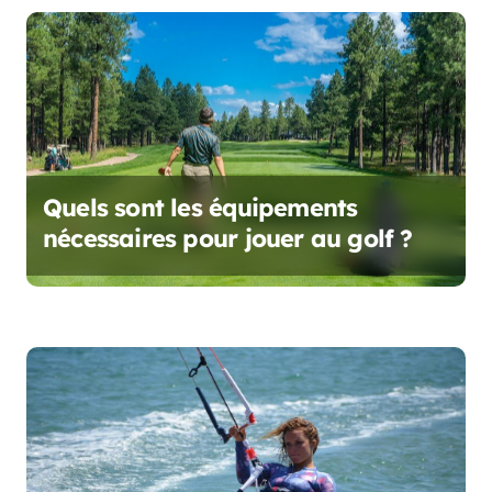
t
i
c
l
e
Quels sont les équipements
nécessaires pour jouer au golf ?