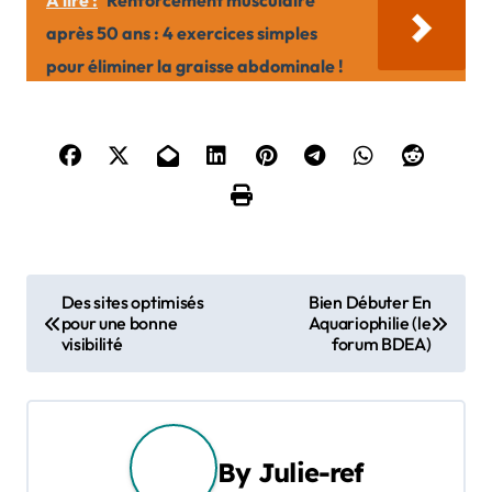
A lire :
Renforcement musculaire
après 50 ans : 4 exercices simples
pour éliminer la graisse abdominale !
N
Des sites optimisés
Bien Débuter En
pour une bonne
Aquariophilie (le
a
visibilité
forum BDEA)
v
i
g
By
Julie-ref