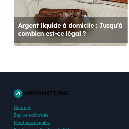
d
e
Argent liquide à domicile : Jusqu’à
l
combien est-ce légal ?
’
a
r
t
i
INFORMATIONS
c
Contact
l
Équipe éditoriale
e
Mentions Légales