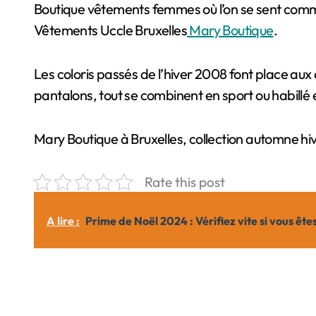
Boutique vêtements femmes où l’on se sent comme chez soi et ou le conseil et la compétence sont le souci principal et constant de notre équipe.
Vêtements Uccle Bruxelles
Mary Boutique
.
Les coloris passés de l’hiver 2008 font place aux 
pantalons, tout se combinent en sport ou habillé et
Mary Boutique à Bruxelles, collection automne hi
Rate this post
A lire :
Prime de Noël 2024 : Vérifiez vite si vous êtes 