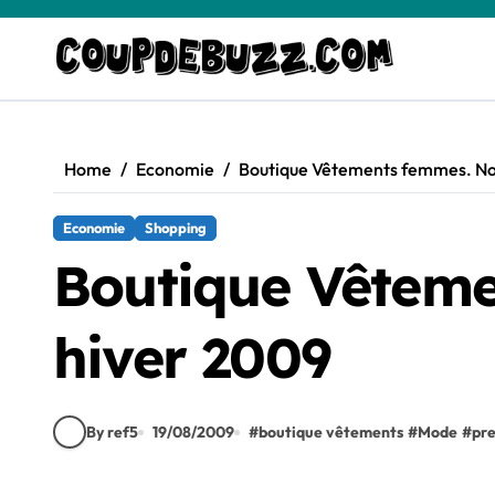
Skip
to
content
Home
Economie
Boutique Vêtements femmes. Nou
Economie
Shopping
Boutique Vêteme
hiver 2009
By ref5
19/08/2009
#
boutique vêtements
#
Mode
#
pre