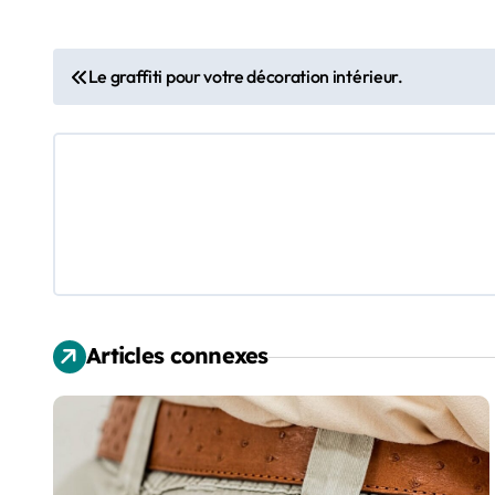
N
Le graffiti pour votre décoration intérieur.
a
v
i
g
a
t
Articles connexes
i
o
n