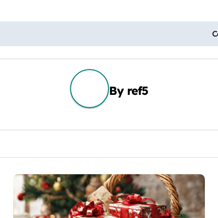
C
By
ref5