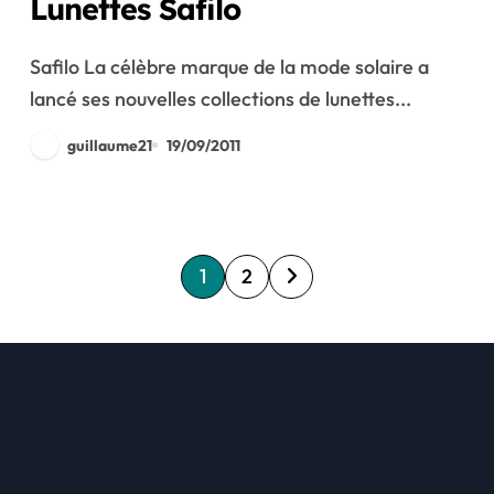
Lunettes Safilo
Safilo La célèbre marque de la mode solaire a
lancé ses nouvelles collections de lunettes...
guillaume21
19/09/2011
P
1
2
a
g
i
n