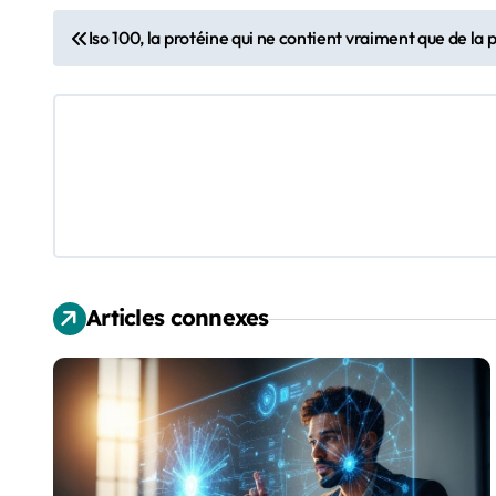
N
Iso 100, la protéine qui ne contient vraiment que de la p
a
v
i
g
a
t
Articles connexes
i
o
n
d