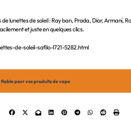
de lunettes de soleil : Ray ban, Prada, Dior, Armani, Ra
cilement et juste en quelques clics.
unettes-de-soleil-safilo-l721-5282.html
 fiable pour vos produits de vape