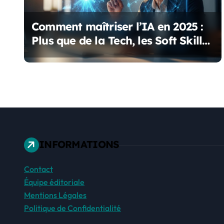
e
Comment maîtriser l’IA en 2025 :
l
Plus que de la Tech, les Soft Skills
’
Indispensables
a
r
t
i
INFORMATIONS
c
Contact
l
Équipe éditoriale
e
Mentions Légales
Politique de Confidentialité