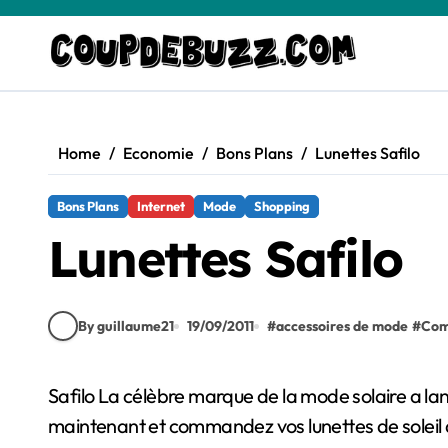
Skip
to
content
Home
Economie
Bons Plans
Lunettes Safilo
Bons Plans
Internet
Mode
Shopping
Lunettes Safilo
By guillaume21
19/09/2011
#
accessoires de mode
#
Com
Safilo La célèbre marque de la mode solaire a lancé ses nouvelles collections de lunettes de soleil Safilo. Consulter votre comparateur de prix shoocare
maintenant et commandez vos lunettes de soleil 