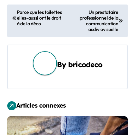
N
Parce que les toilettes
Un prestataire
elles-aussi ont le droit
professionnel de la
a
à de la déco
communication
audiviovisuelle
v
i
g
By
bricodeco
a
t
i
Articles connexes
o
n
d