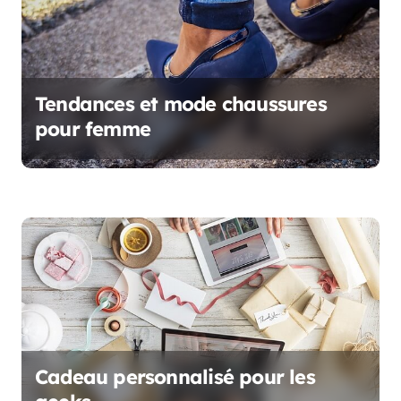
e
l
’
Tendances et mode chaussures
pour femme
a
r
t
i
c
l
e
Cadeau personnalisé pour les