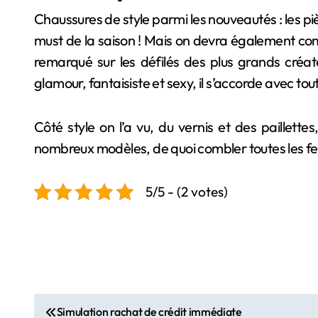
Chaussures de style parmi les nouveautés : les piè
must de la saison ! Mais on devra également comp
remarqué sur les défilés des plus grands créat
glamour, fantaisiste et sexy, il s’accorde avec toute
Côté style on l’a vu, du vernis et des paillette
nombreux modèles, de quoi combler toutes les fe
5/5 - (2 votes)
N
Simulation rachat de crédit immédiate