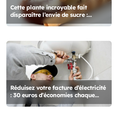
l
Cette plante incroyable fait
e
disparaître l’envie de sucre :
Mastiquez-la avant le repas !
Réduisez votre facture d’électricité
: 30 euros d’économies chaque
mois avec cette astuce utile des
plombiers !