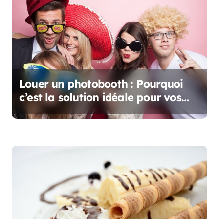
o
n
d
e
l
Louer un photobooth : Pourquoi
c’est la solution idéale pour vos
’
événements
a
r
t
i
c