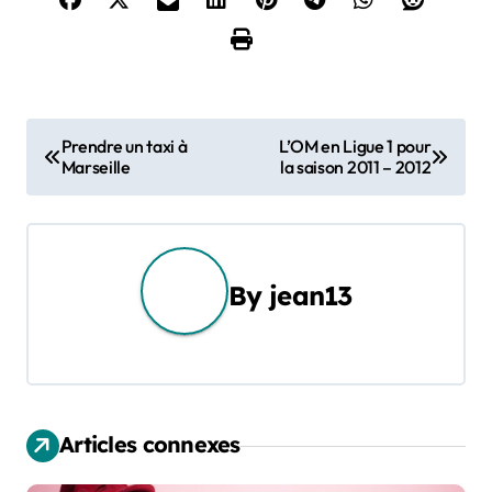
N
Prendre un taxi à
L’OM en Ligue 1 pour
Marseille
la saison 2011 – 2012
a
v
i
By
jean13
g
a
t
Articles connexes
i