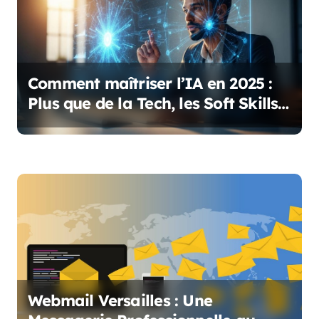
d
e
l
Comment maîtriser l’IA en 2025 :
’
Plus que de la Tech, les Soft Skills
Indispensables
a
r
t
i
c
l
e
Webmail Versailles : Une