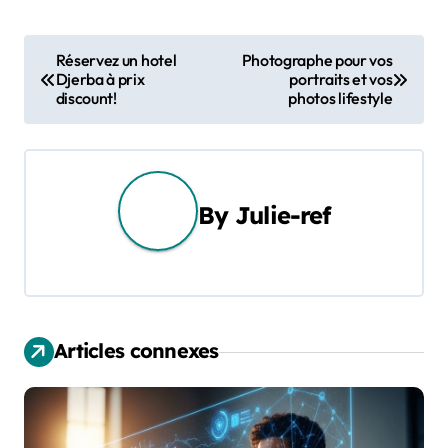
N
Réservez un hotel
Photographe pour vos
Djerba à prix
portraits et vos
a
discount!
photos lifestyle
v
i
g
By
Julie-ref
a
t
i
Articles connexes
o
n