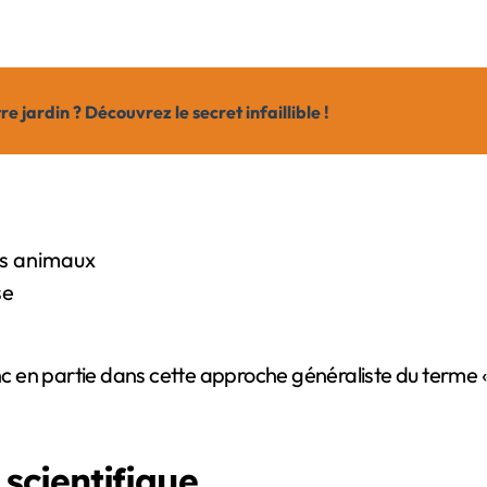
jardin ? Découvrez le secret infaillible !
es animaux
se
onc en partie dans cette approche généraliste du terme 
n scientifique