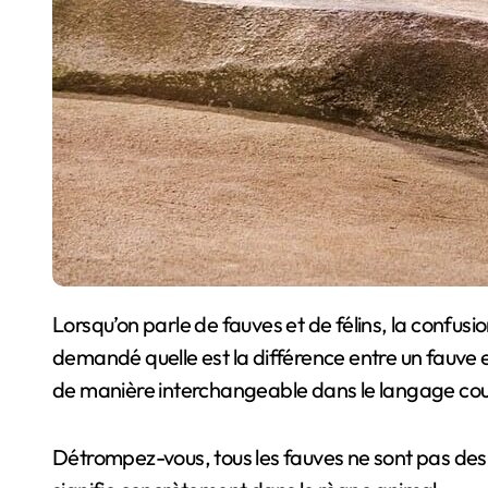
Lorsqu’on parle de fauves et de félins, la confusion est fréquente, mais ces termes renvoient à des concepts bien distincts. Si vous vous êtes déjà
demandé quelle est la différence entre un fauve et 
de manière interchangeable dans le langage cou
Détrompez-vous, tous les fauves ne sont pas des fé