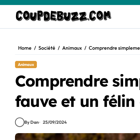
Skip
to
content
Home
Société
Animaux
Comprendre simplement 
Animaux
Comprendre simpl
fauve et un féli
By Dan
25/09/2024