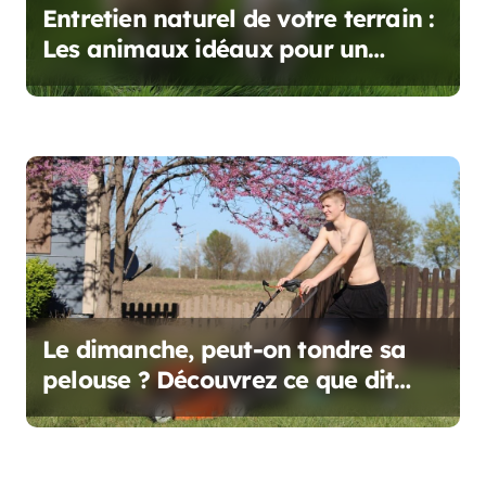
e
Entretien naturel de votre terrain :
Les animaux idéaux pour un
écopâturage réussi
Le dimanche, peut-on tondre sa
pelouse ? Découvrez ce que dit
vraiment la réglementation