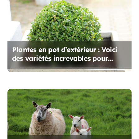
n
d
e
l
Plantes en pot d’extérieur : Voici
’
des variétés increvables pour
toutes les saisons
a
r
t
i
c
l