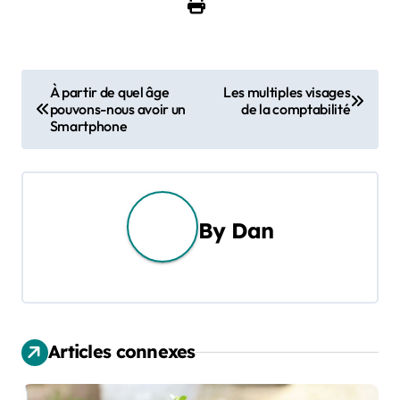
N
À partir de quel âge
Les multiples visages
pouvons-nous avoir un
de la comptabilité
a
Smartphone
v
i
g
By
Dan
a
t
i
Articles connexes
o