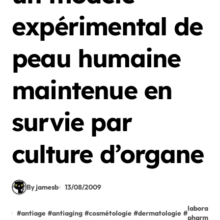
expérimental de
peau humaine
maintenue en
survie par
culture d’organe
By jamesb
13/08/2009
laboratoi
#
antiage
#
antiaging
#
cosmétologie
#
dermatologie
#
pharmace