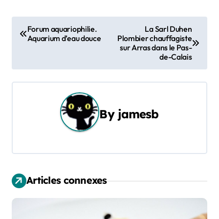
N
Forum aquariophilie.
La Sarl Duhen
Aquarium d’eau douce
Plombier chauffagiste
a
sur Arras dans le Pas-
de-Calais
v
i
g
By
jamesb
a
t
i
Articles connexes
o
n