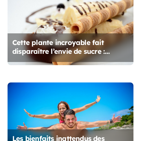
d
e
l
’
Cette plante incroyable fait
disparaître l’envie de sucre :
a
Mastiquez-la avant le repas !
r
t
i
c
l
e
Les bienfaits inattendus des