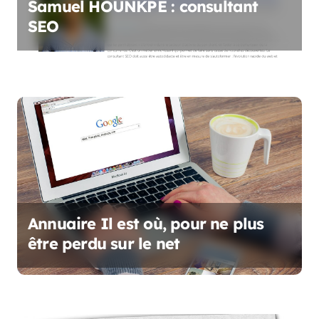
Samuel HOUNKPE : consultant
’
SEO
a
r
t
i
c
l
e
Annuaire Il est où, pour ne plus
être perdu sur le net