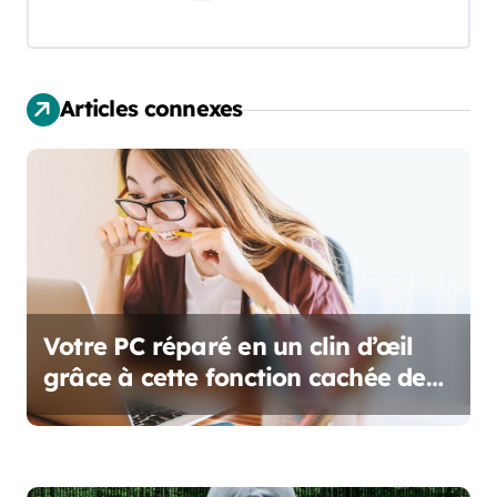
a
t
i
Articles connexes
o
n
d
e
l
Votre PC réparé en un clin d’œil
’
grâce à cette fonction cachée de
Windows !
a
r