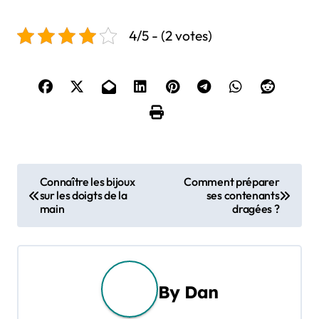
4/5 - (2 votes)
N
Connaître les bijoux
Comment préparer
sur les doigts de la
ses contenants
a
main
dragées ?
v
i
g
By
Dan