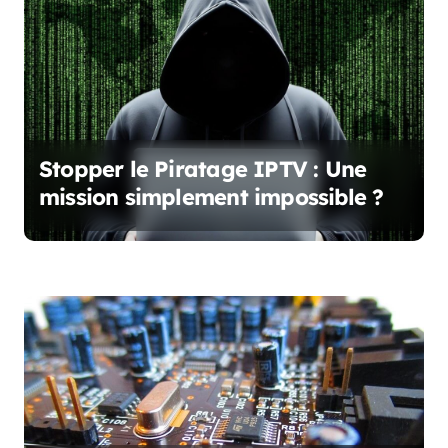
t
i
c
l
e
Stopper le Piratage IPTV : Une
mission simplement impossible ?