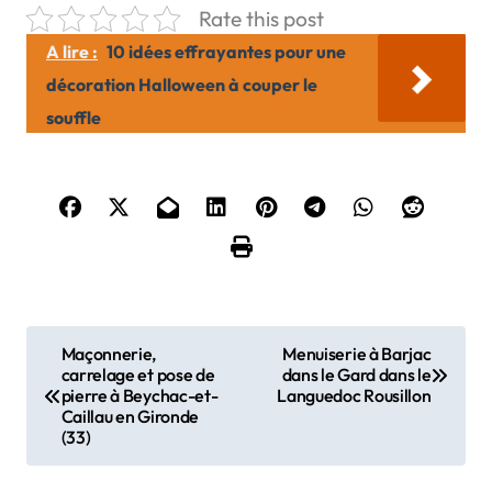
Rate this post
A lire :
10 idées effrayantes pour une
décoration Halloween à couper le
souffle
N
Maçonnerie,
Menuiserie à Barjac
carrelage et pose de
dans le Gard dans le
a
pierre à Beychac-et-
Languedoc Rousillon
Caillau en Gironde
v
(33)
i