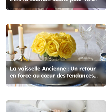
événements
r
t
i
c
l
e
La vaisselle Ancienne : Un retour
en force au cœur des tendances
déco