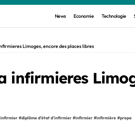
News
Economie
Technologie
nfirmieres Limoges, encore des places libres
 infirmieres Limog
 infirmier
#
diplôme d'état d'infirmier
#
infirmier
#
infirmière
#
prepa