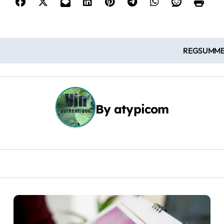
REGSUMMERS
By
atypicom