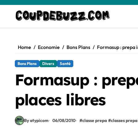
Skip
to
content
Home
Economie
Bons Plans
Formasup : prepa i
Bons Plans
Divers
Santé
Formasup : prepa
places libres
By atypicom
06/08/2010
#
classe prepa
#
classes prepa