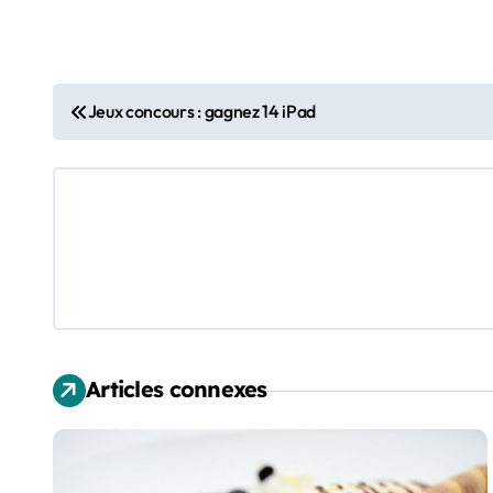
N
Jeux concours : gagnez 14 iPad
a
v
i
g
a
t
Articles connexes
i
o