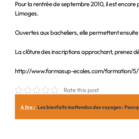
Pour la rentrée de septembre 2010, il est encore possible d’intégrer les classes prepa infirmier de l’Ecole d’enseignement supérieur Formasup basé à
Limoges.
Ouvertes aux bacheliers, elle permettent ensuite 
La clôture des inscriptions approchant, prenez 
http://www.formasup-ecoles.com/formation/5/73
Rate this post
A lire :
Les bienfaits inattendus des voyages : Pourqu