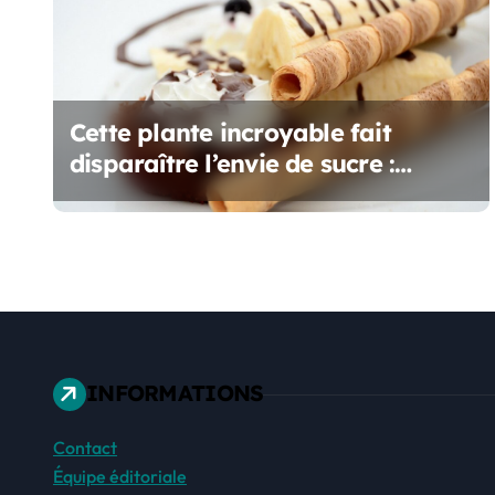
n
d
e
Cette plante incroyable fait
l
disparaître l’envie de sucre :
’
Mastiquez-la avant le repas !
a
r
t
i
INFORMATIONS
c
Contact
l
Équipe éditoriale