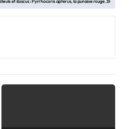
illeuls et ibiscus : Pyrrhocoris apterus, la punaise rouge.