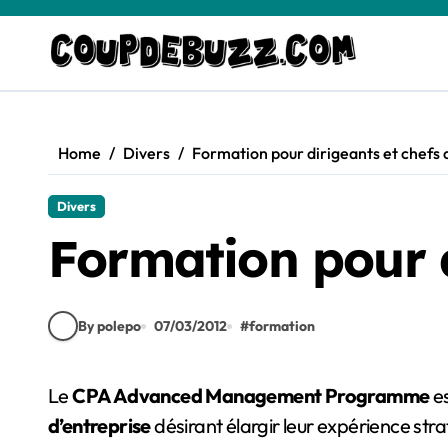
Skip
to
content
Home
Divers
Formation pour dirigeants et chefs 
Divers
Formation pour d
By polepo
07/03/2012
#
formation
Le
CPA Advanced Management Programme
e
d’entreprise
désirant élargir leur expérience str