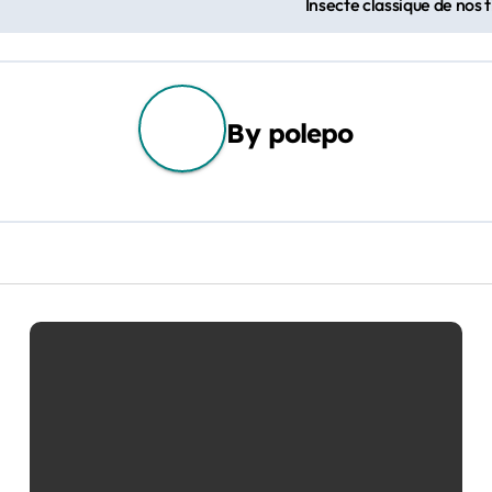
Insecte classique de nos t
By
polepo