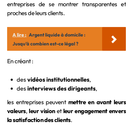
entreprises de se montrer transparentes et
proches de leurs clients.
A lire :
Argent liquide à domicile :
Jusqu’à combien est-ce légal ?
En créant :
des
vidéos institutionnelles
,
des
interviews des dirigeants
,
les entreprises peuvent
mettre en avant leurs
valeurs
,
leur vision
et
leur engagement envers
la satisfaction des clients
.