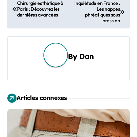
N
Chirurgie esthétique à
Inquiétude en France :
Paris : Découvrez les
Les nappes
a
dernières avancées
phréatiques sous
pression
v
i
g
By
Dan
a
t
i
Articles connexes
o
n
d