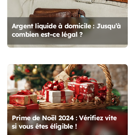
e
l
’
Argent liquide à domicile : Jusqu’à
combien est-ce légal ?
a
r
t
i
c
l
e
Prime de Noël 2024 : Vérifiez vite
si vous êtes éligible !