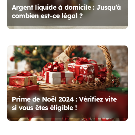
l
Argent liquide à domicile : Jusqu’à
combien est-ce légal ?
’
a
r
t
i
c
l
Prime de Noël 2024 : Vérifiez vite
e
si vous êtes éligible !