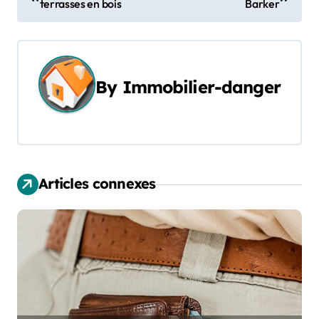
terrasses en bois
Barker
a
v
i
By
Immobilier-danger
g
a
t
Articles connexes
i
o
n
d
e