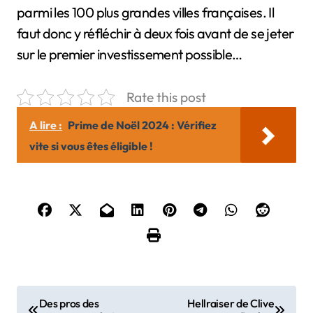
parmi les 100 plus grandes villes françaises. Il
faut donc y réfléchir à deux fois avant de se jeter
sur le premier investissement possible…
Rate this post
A lire :
Prime de Noël 2024 : Vérifiez
vite si vous êtes éligible !
N
Des pros des
Hellraiser de Clive