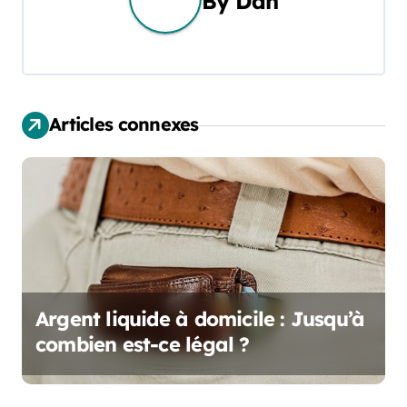
g
By
Dan
a
t
i
Articles connexes
o
n
d
e
l
Argent liquide à domicile : Jusqu’à
’
combien est-ce légal ?
a