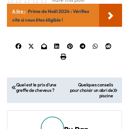
A lire :
Prime de Noël 2024 : Vérifiez
vite si vous êtes éligible !
N
Quel est le prix d’une
Quelques conseils
greffe de cheveux ?
pour choisir un abri de
a
piscine
v
i