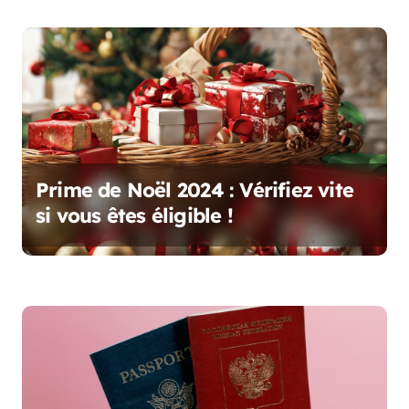
r
t
i
c
l
e
Prime de Noël 2024 : Vérifiez vite
si vous êtes éligible !