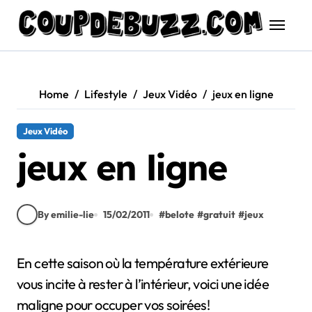
Skip
to
content
Home
Lifestyle
Jeux Vidéo
jeux en ligne
Jeux Vidéo
jeux en ligne
By emilie-lie
15/02/2011
#
belote
#
gratuit
#
jeux
En cette saison où la température extérieure
vous incite à rester à l’intérieur, voici une idée
maligne pour occuper vos soirées!