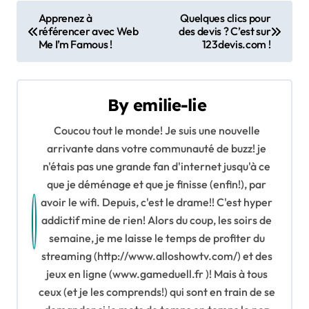
N
Apprenez à
Quelques clics pour
référencer avec Web
des devis ? C’est sur
a
Me I’m Famous !
123devis.com !
v
i
By
emilie-lie
g
Coucou tout le monde! Je suis une nouvelle
a
arrivante dans votre communauté de buzz! je
n'étais pas une grande fan d'internet jusqu'à ce
t
que je déménage et que je finisse (enfin!), par
avoir le wifi. Depuis, c'est le drame!! C'est hyper
i
addictif mine de rien! Alors du coup, les soirs de
o
semaine, je me laisse le temps de profiter du
streaming (http://www.alloshowtv.com/) et des
n
jeux en ligne (www.gameduell.fr )! Mais à tous
d
ceux (et je les comprends!) qui sont en train de se