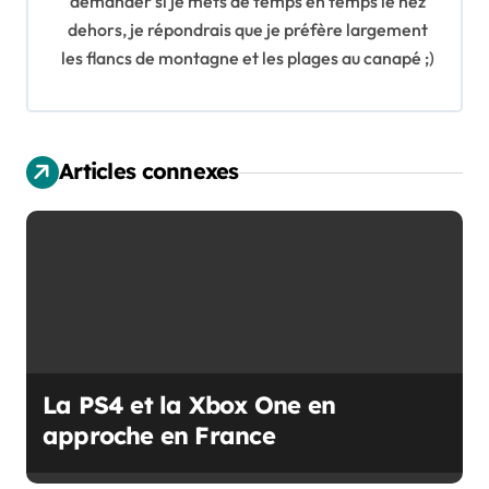
demander si je mets de temps en temps le nez
e
dehors, je répondrais que je préfère largement
les flancs de montagne et les plages au canapé ;)
l
’
a
Articles connexes
r
t
i
c
l
La PS4 et la Xbox One en
e
approche en France