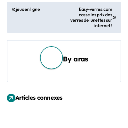
N
jeux en ligne
Easy-verres.com
casse les prix des
a
verres de lunettes sur
internet !
v
i
g
By
aras
a
t
i
Articles connexes
o
n
d