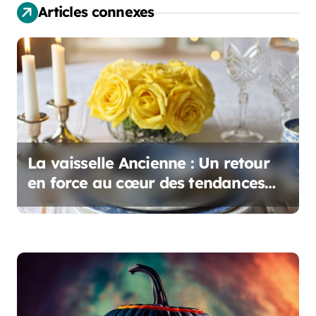
Articles connexes
i
o
n
d
e
l
La vaisselle Ancienne : Un retour
en force au cœur des tendances
’
déco
a
r
t
i