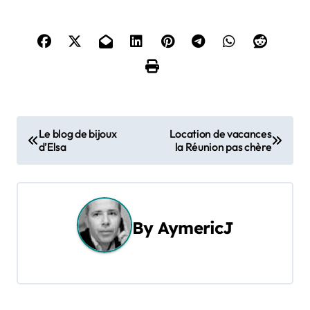
N
Le blog de bijoux
Location de vacances
d’Elsa
la Réunion pas chère
a
v
i
By
AymericJ
g
a
t