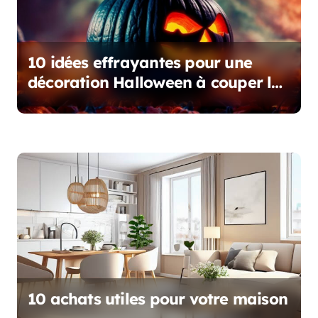
c
l
10 idées effrayantes pour une
e
décoration Halloween à couper le
souffle
10 achats utiles pour votre maison