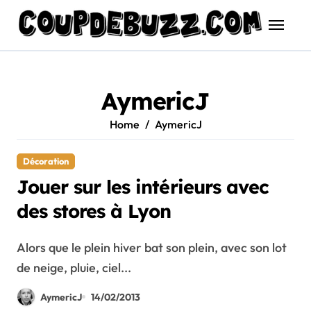
Skip
to
content
AymericJ
Home
AymericJ
Décoration
Jouer sur les intérieurs avec
des stores à Lyon
Alors que le plein hiver bat son plein, avec son lot
de neige, pluie, ciel...
AymericJ
14/02/2013