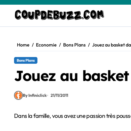
Skip
to
content
Home
Economie
Bons Plans
Jouez au basket dan
Bons Plans
Jouez au basket 
By Infiniclick
21/11/2011
Dans la famille, vous avez une passion très pouss