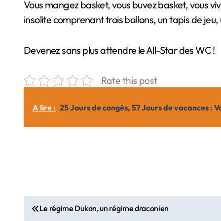
Vous mangez basket, vous buvez basket, vous vive
insolite comprenant trois ballons, un tapis de jeu,
Devenez sans plus attendre le All-Star des WC !
Rate this post
A lire :
25 Jours de congés, 57 Jours de vacances : V
N
Le régime Dukan, un régime draconien