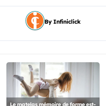
By
Infiniclick
Le matelas mémoire de forme est-