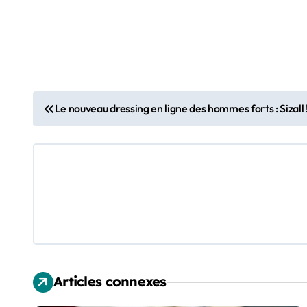
N
Le nouveau dressing en ligne des hommes forts : Sizall 
a
v
i
g
a
t
Articles connexes
i