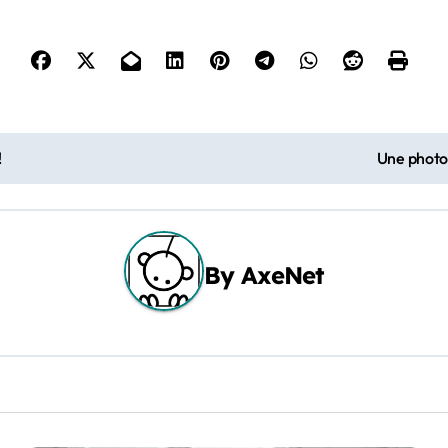
!
Une photog
By
AxeNet