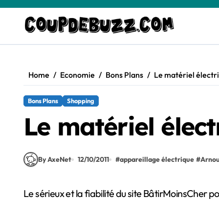
Skip
to
content
Home
Economie
Bons Plans
Le matériel électr
Bons Plans
Shopping
Le matériel élec
By AxeNet
12/10/2011
#
appareillage électrique
#
Arnou
Le sérieux et la fiabilité du site BâtirMoinsCher p