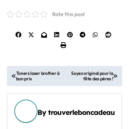
Rate this post
N
Toners laser brother à
Soyez original pour la
bon prix
fête des pères !
a
v
i
By
trouverleboncadeau
g