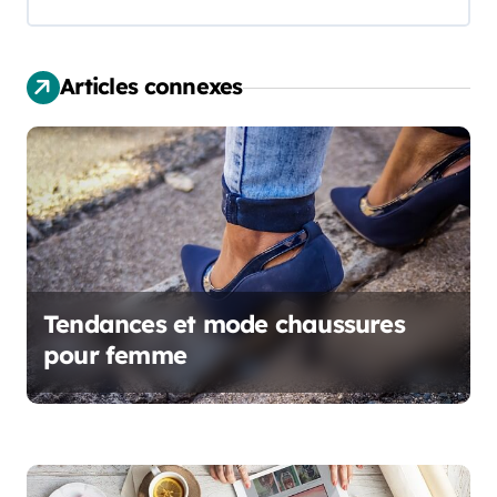
a
t
Articles connexes
i
o
n
d
e
l
Tendances et mode chaussures
pour femme
’
a
r