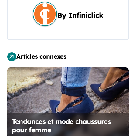
g
By
Infiniclick
a
t
i
Articles connexes
o
n
d
e
l
’
Tendances et mode chaussures
pour femme
a