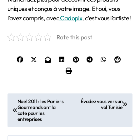
uniques et conçus à votre image. Et oui, vous
l’avez compris, avec
Cadopix
, c’est vous l’artiste !
Rate this post
N
Noel 2011 : les Paniers
Évadez vous vers un
Gourmands ont la
vol Tunisie
a
cote pour les
entreprises
v
i