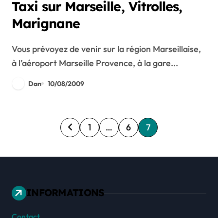
Taxi sur Marseille, Vitrolles,
Marignane
Vous prévoyez de venir sur la région Marseillaise,
à l’aéroport Marseille Provence, à la gare...
Dan
10/08/2009
P
1
…
6
7
a
g
i
INFORMATIONS
n
Contact