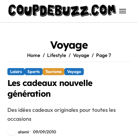
Skip
to
content
Voyage
Home
Lifestyle
Voyage
Page 7
Loisirs
Sports
Tourisme
Voyage
Les cadeaux nouvelle
génération
Des idées cadeaux originales pour toutes les
occasions
alami
09/09/2010