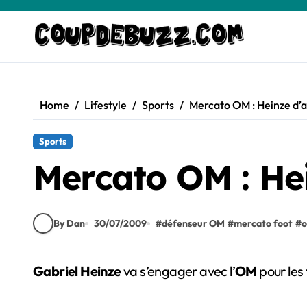
Skip
to
content
Home
Lifestyle
Sports
Mercato OM : Heinze d’a
Sports
Mercato OM : Hei
By Dan
30/07/2009
#
défenseur OM
#
mercato foot
#
o
Gabriel Heinze
va s’engager avec l’
OM
pour les