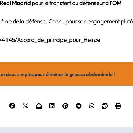
Real Madrid
pour le transfert du défenseur à l’
OM
’axe de la défense. Connu pour son engagement plutôt vir
s/41145/Accord_de_principe_pour_Heinze
ercices simples pour éliminer la graisse abdominale !