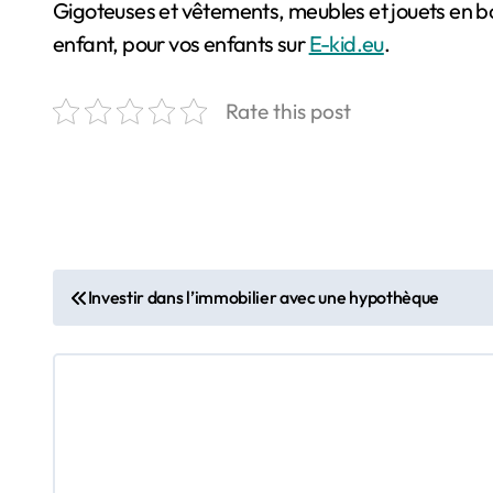
Gigoteuses et vêtements, meubles et jouets en boi
enfant, pour vos enfants sur
E-kid.eu
.
Rate this post
N
Investir dans l’immobilier avec une hypothèque
a
v
i
g