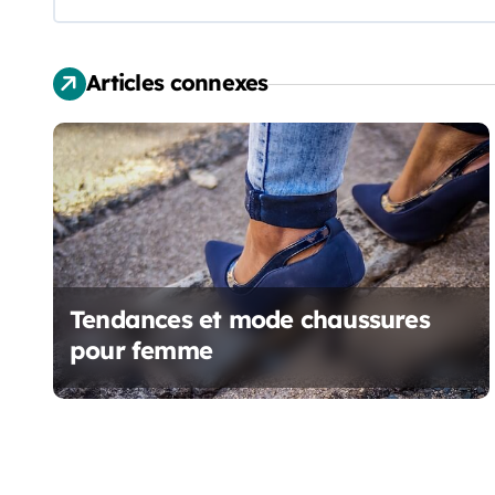
a
t
Articles connexes
i
o
n
d
e
Tendances et mode chaussures
l
pour femme
’
a
r