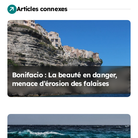
Articles connexes
o
n
d
e
l
’
Bonifacio : La beauté en danger,
menace d’érosion des falaises
a
r
t
i