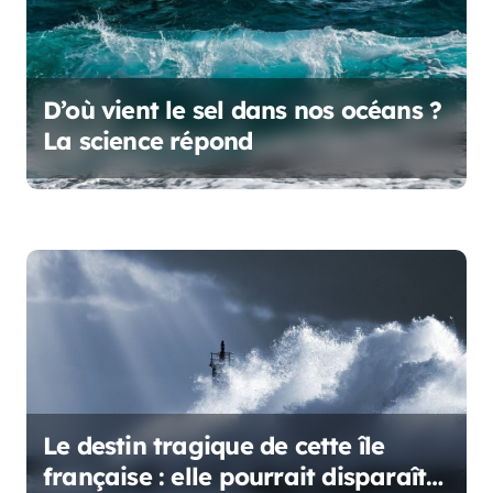
c
l
e
D’où vient le sel dans nos océans ?
La science répond
Le destin tragique de cette île
française : elle pourrait disparaître