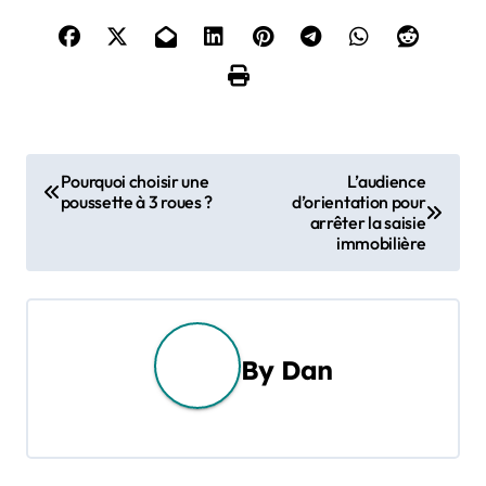
N
Pourquoi choisir une
L’audience
poussette à 3 roues ?
d’orientation pour
a
arrêter la saisie
immobilière
v
i
g
By
Dan
a
t
i